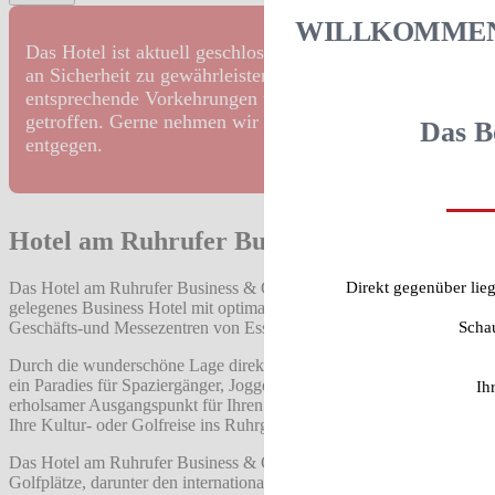
WILLKOMMEN 
Das Hotel ist aktuell geschlossen. Um ein hohes Maß
an Sicherheit zu gewährleisten, haben wir
entsprechende Vorkehrungen und Vorsichtsmaßnahmen
getroffen. Gerne nehmen wir Ihre Buchungen
Das B
entgegen.
Hotel am Ruhrufer Business & Golf
Direkt gegenüber lie
Das Hotel am Ruhrufer Business & Golf ist ein ruhig, idyllisch
gelegenes Business Hotel mit optimaler Anbindung an die
Scha
Geschäfts-und Messezentren von Essen und Düsseldorf.
Durch die wunderschöne Lage direkt am Ruhrufer ist unser Haus
ein Paradies für Spaziergänger, Jogger und Biker sowie ein
Ih
erholsamer Ausgangspunkt für Ihren Geschäftsaufenthalt, sowie für
Ihre Kultur- oder Golfreise ins Ruhrgebiet.
Das Hotel am Ruhrufer Business & Golf verfügt über zwei
Golfplätze, darunter den international bekannten Kosaido